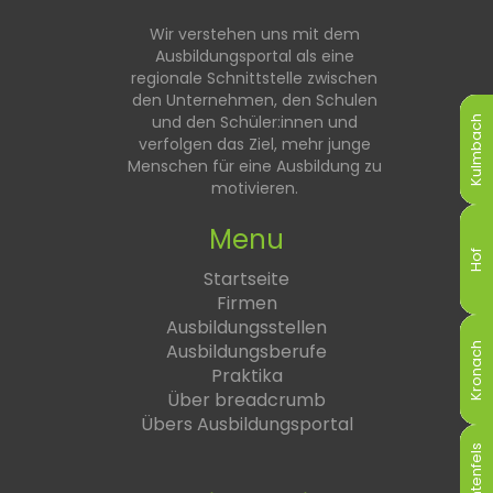
Wir verstehen uns mit dem
Ausbildungsportal als eine
regionale Schnittstelle zwischen
den Unternehmen, den Schulen
und den Schüler:innen und
Kulmbach
Kulmbach
Kulmbach
Kulmbach
Kulmbach
Kulmbach
verfolgen das Ziel, mehr junge
Menschen für eine Ausbildung zu
motivieren.
Menu
Hof
Hof
Hof
Hof
Hof
Hof
Startseite
Firmen
Ausbildungsstellen
Ausbildungsberufe
Kronach
Kronach
Kronach
Kronach
Kronach
Kronach
Praktika
Über breadcrumb
Übers Ausbildungsportal
Lichtenfels
Lichtenfels
Lichtenfels
Lichtenfels
Lichtenfels
Lichtenfels