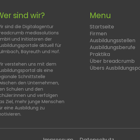
Wer sind wir?
Menu
Startseite
ir sind die Digitalagentur
readcrumb mediasolutions
Firmen
mbH und Initiatoren der
Ausbildungsstellen
usbildungsportale aktuell für
Ausbildungsberufe
ulmbach, Bayreuth und Hof.
Praktika
Über breadcrumb
ir verstehen uns mit dem
Übers Ausbildungspo
usbildungsportal als eine
egionale Schnittstelle
wischen den Unternehmen,
en Schulen und den
chüler:innen und verfolgen
as Ziel, mehr junge Menschen
ür eine Ausbildung zu
otivieren.