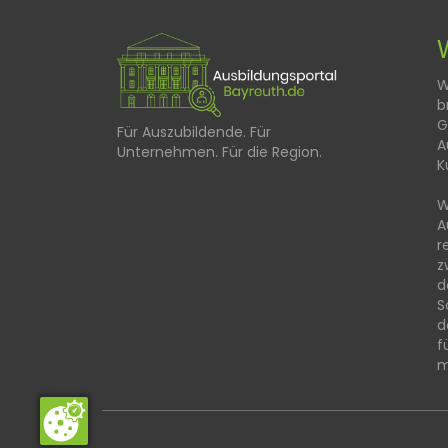
W
b
G
Für Auszubildende. Für
A
Unternehmen. Für die Region.
K
W
A
r
z
d
S
d
f
m