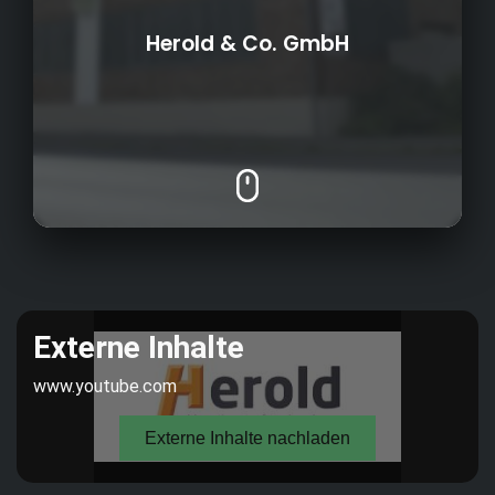
Herold & Co. GmbH
Drehkolbenpumpe
Eisengießerei
1867
Gründungsjahr:
Machining
Multi-Cut-Wolf
6
Anzahl Azubis:
70
Mitarbeiterzahl: