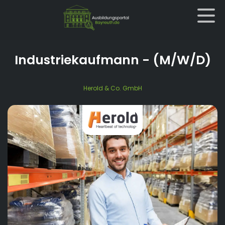
Industriekaufmann
- (M/W/D)
Herold & Co. GmbH