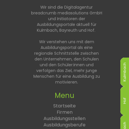
Wir sind die Digitalagentur
breadcrumb mediasolutions GmbH
und Initiatoren der
Ausbildungsportale aktuell für
Kulmbach, Bayreuth und Hof.
Wir verstehen uns mit dem
Ausbildungsportal als eine
regionale Schnittstelle zwischen
den Unternehmen, den Schulen
und den Schüler:innen und
Kulmbach
Kulmbach
Kulmbach
Kulmbach
Kulmbach
Kulmbach
verfolgen das Ziel, mehr junge
Menschen für eine Ausbildung zu
motivieren.
Menu
Hof
Hof
Hof
Hof
Hof
Hof
Startseite
Firmen
Ausbildungsstellen
Ausbildungsberufe