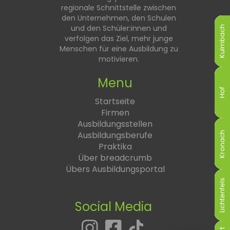
regionale Schnittstelle zwischen
den Unternehmen, den Schulen
und den Schüler:innen und
Kulmbach
Kulmbach
Kulmbach
Kulmbach
Kulmbach
Kulmbach
verfolgen das Ziel, mehr junge
Menschen für eine Ausbildung zu
motivieren.
Menu
Hof
Hof
Hof
Hof
Hof
Hof
Startseite
Firmen
Ausbildungsstellen
Ausbildungsberufe
Kronach
Kronach
Kronach
Kronach
Kronach
Kronach
Praktika
Über breadcrumb
Übers Ausbildungsportal
Lichtenfels
Lichtenfels
Lichtenfels
Lichtenfels
Lichtenfels
Lichtenfels
Social Media