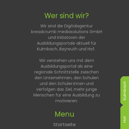
Wer sind wir?
Wir sind die Digitalagentur
breadcrumb mediasolutions GmbH
und Initiatoren der
Ausbildungsportale aktuell für
Kulmbach, Bayreuth und Hof.
Wir verstehen uns mit dem
Ausbildungsportal als eine
regionale Schnittstelle zwischen
den Unternehmen, den Schulen
und den Schüler:innen und
Kulmbach
Kulmbach
Kulmbach
Kulmbach
Kulmbach
Kulmbach
verfolgen das Ziel, mehr junge
Menschen für eine Ausbildung zu
motivieren.
Menu
Hof
Hof
Hof
Hof
Hof
Hof
Startseite