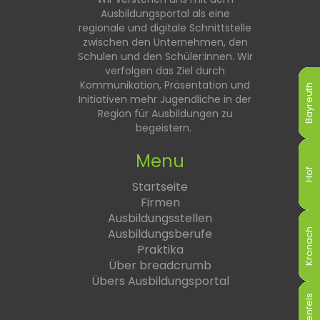
Ausbildungsportal als eine
regionale und digitale Schnittstelle
zwischen den Unternehmen, den
Schulen und den Schüler:innen. Wir
verfolgen das Ziel durch
Kommunikation, Präsentation und
Bayreuth
Bayreuth
Bayreuth
Bayreuth
Bayreuth
Bayreuth
Initiativen mehr Jugendliche in der
Region für Ausbildungen zu
begeistern.
Menu
Hof
Hof
Hof
Hof
Hof
Hof
Startseite
Firmen
Ausbildungsstellen
Ausbildungsberufe
Kronach
Kronach
Kronach
Kronach
Kronach
Kronach
Praktika
Über breadcrumb
Übers Ausbildungsportal
Lichtenfels
Lichtenfels
Lichtenfels
Lichtenfels
Lichtenfels
Lichtenfels