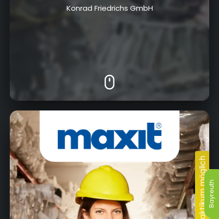
Konrad Friedrichs GmbH
Azendorf 63, 95359, Kasendorf
Bayreuth
Bayreuth
Bayreuth
Bayreuth
Bayreuth
Bayreuth