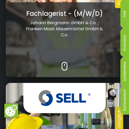
Fachlagerist
- (M/W/D)
Hof
Hof
Hof
Hof
Hof
Hof
Johann Bergmann GmbH & Co. ;
Franken Maxit Mauermörtel GmbH &
Co.
Kronach
Kronach
Kronach
Kronach
Kronach
Kronach
Lichtenfels
Lichtenfels
Lichtenfels
Lichtenfels
Lichtenfels
Lichtenfels
Albert-Ruckdeschel-Str. 20, 95326 Kulmbach
Schweinfurt
Schweinfurt
Schweinfurt
Schweinfurt
Schweinfurt
Schweinfurt