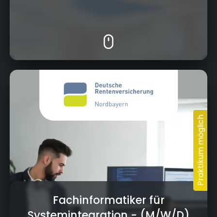
Wittelsbacherring 11, 95444 Bayreuth
Fachinformatiker für
Systemintegration
- (M/W/D)