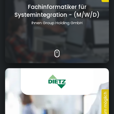
Fachinformatiker für
Unsere Ausbildungsplätze
Systemintegration
- (M/W/D)
in Kulmbach und der Region
Ihnen Group Holding GmbH
Jahnstraße 19, 96260 Weismain