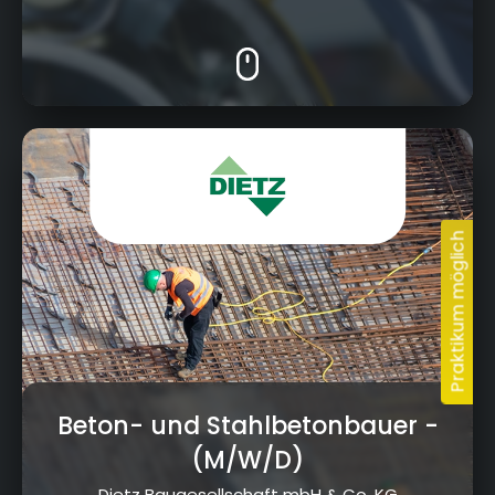
Jahnstraße 19, 96260 Weismain
Beton- und Stahlbetonbauer
-
(M/W/D)
Dietz Baugesellschaft mbH & Co. KG