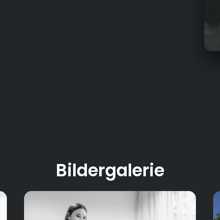
lau
Jah
Loh
Ges
Jah
Bildergalerie