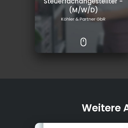
Steuerfachangestellter
-
(M/W/D)
Köhler & Partner GbR
Weitere 