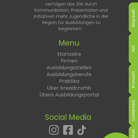
verfolgen das Ziel durch
Kommunikation, Präsentation und
Bayreuth
Bayreuth
Bayreuth
Bayreuth
Bayreuth
Bayreuth
Initiativen mehr Jugendliche in der
Region für Ausbildungen zu
begeistern.
Menu
Hof
Hof
Hof
Hof
Hof
Hof
Startseite
Firmen
Ausbildungsstellen
Ausbildungsberufe
Kronach
Kronach
Kronach
Kronach
Kronach
Kronach
Praktika
Über breadcrumb
Übers Ausbildungsportal
Lichtenfels
Lichtenfels
Lichtenfels
Lichtenfels
Lichtenfels
Lichtenfels
Social Media