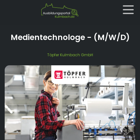
Medientechnologe
- (M/W/D)
Töpfer Kulmbach GmbH