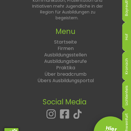
Kommunikation, Präsentation und
Bayreuth
Bayreuth
Bayreuth
Bayreuth
Bayreuth
Bayreuth
Initiativen mehr Jugendliche in der
Region für Ausbildungen zu
begeistern.
Menu
Hof
Hof
Hof
Hof
Hof
Hof
Startseite
Firmen
Ausbildungsstellen
Ausbildungsberufe
Kronach
Kronach
Kronach
Kronach
Kronach
Kronach
Praktika
Über breadcrumb
Übers Ausbildungsportal
Lichtenfels
Lichtenfels
Lichtenfels
Lichtenfels
Lichtenfels
Lichtenfels
Social Media
Schweinfurt
Schweinfurt
Schweinfurt
Schweinfurt
Schweinfurt
Schweinfurt
Hier