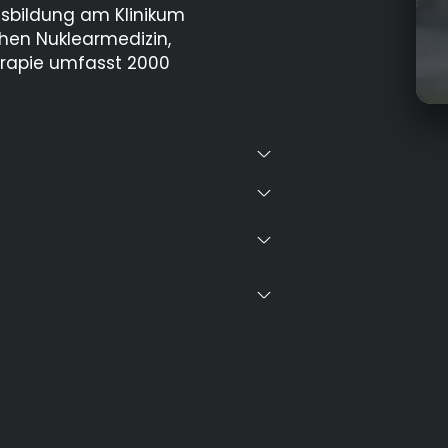
usbildung am Klinikum
hen Nuklearmedizin,
erapie umfasst 2000
Not
Vol
Beh
Vor
Beh
Spe
Amb
Med
Che
Bab
Reh
Fac
Beh