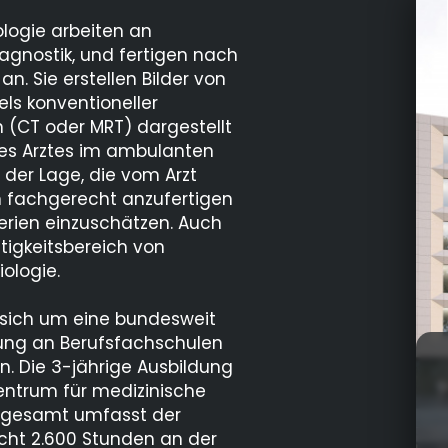
logie arbeiten an
agnostik, und fertigen nach
n. Sie erstellen Bilder von
ls konventioneller
n (CT oder MRT) dargestellt
des Arztes im ambulanten
n der Lage, die vom Arzt
fachgerecht anzufertigen
erien einzuschätzen. Auch
tigkeitsbereich von
ologie.
 sich um eine bundesweit
dung an Berufsfachschulen
 Die 3-jährige Ausbildung
zentrum für medizinische
nsgesamt umfasst der
icht 2.600 Stunden an der