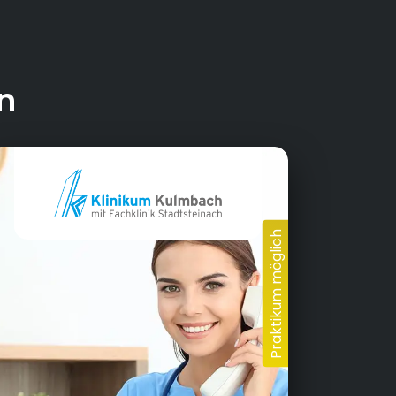
A-Lehrkrankenhaus der Friedrich-
xander-Universität Erlangen-Nürnberg
 des Universitätsklinikums Erlangen
n