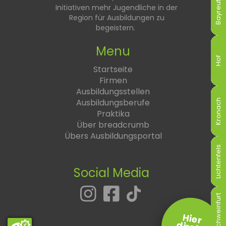
Bayreuth
Bayreuth
Bayreuth
Bayreuth
Bayreuth
Bayreuth
Initiativen mehr Jugendliche in der
Region für Ausbildungen zu
begeistern.
Menu
Hof
Hof
Hof
Hof
Hof
Hof
Startseite
Firmen
Ausbildungsstellen
Ausbildungsberufe
Kronach
Kronach
Kronach
Kronach
Kronach
Kronach
Praktika
Über breadcrumb
Übers Ausbildungsportal
Lichtenfels
Lichtenfels
Lichtenfels
Lichtenfels
Lichtenfels
Lichtenfels
Social Media
Schweinfurt
Schweinfurt
Schweinfurt
Schweinfurt
Schweinfurt
Schweinfurt
Hier