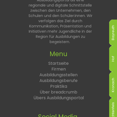
Ausbildungsportal als eine
regionale und digitale Schnittstelle
zwischen den Unternehmen, den
Schulen und den Schüler:innen. Wir
verfolgen das Ziel durch
Kommunikation, Präsentation und
Bayreuth
Bayreuth
Bayreuth
Bayreuth
Bayreuth
Bayreuth
Initiativen mehr Jugendliche in der
Region für Ausbildungen zu
begeistern.
Menu
Hof
Hof
Hof
Hof
Hof
Hof
Startseite
Firmen
Ausbildungsstellen
Ausbildungsberufe
Kronach
Kronach
Kronach
Kronach
Kronach
Kronach
Praktika
Über breadcrumb
Übers Ausbildungsportal
Lichtenfels
Lichtenfels
Lichtenfels
Lichtenfels
Lichtenfels
Lichtenfels
Social Media