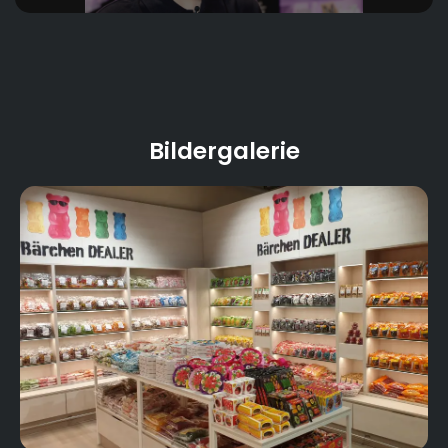
- MarktKüche
- frisch gerolltes Sushi
- Weinkeller bzw. begehbare Weinvitrine
Bildergalerie