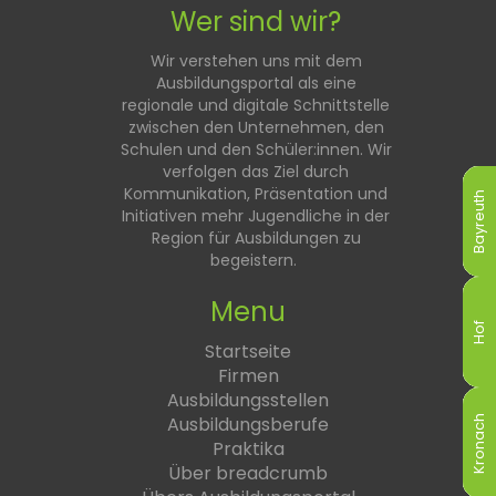
Wer sind wir?
Wir verstehen uns mit dem
Ausbildungsportal als eine
regionale und digitale Schnittstelle
zwischen den Unternehmen, den
Schulen und den Schüler:innen. Wir
verfolgen das Ziel durch
Kommunikation, Präsentation und
Bayreuth
Bayreuth
Bayreuth
Bayreuth
Bayreuth
Bayreuth
Initiativen mehr Jugendliche in der
Region für Ausbildungen zu
begeistern.
Menu
Hof
Hof
Hof
Hof
Hof
Hof
Startseite
Firmen
Ausbildungsstellen
Ausbildungsberufe
Kronach
Kronach
Kronach
Kronach
Kronach
Kronach
Praktika
Über breadcrumb