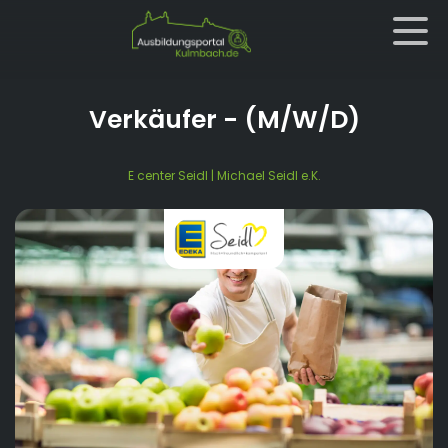
Verkäufer
- (M/W/D)
E center Seidl | Michael Seidl e.K.